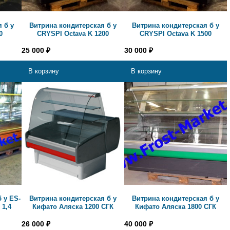
 б у
Витрина кондитерская б у
Витрина кондитерская б у
0
CRYSPI Octava K 1200
CRYSPI Octava K 1500
25 000
₽
30 000
₽
В корзину
В корзину
 у ES-
Витрина кондитерская б у
Витрина кондитерская б у
1,4
Кифато Аляска 1200 СГК
Кифато Аляска 1800 СГК
26 000
₽
40 000
₽