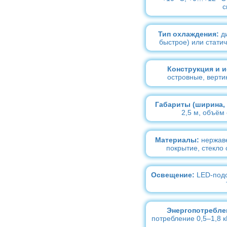
с
Тип охлаждения:
ди
быстрое) или статич
Конструкция и и
островные, верти
Габариты (ширина, 
2,5 м, объём 
Материалы:
нержаве
покрытие, стекло
Освещение:
LED-подс
Энергопотреблен
потребление 0,5–1,8 к