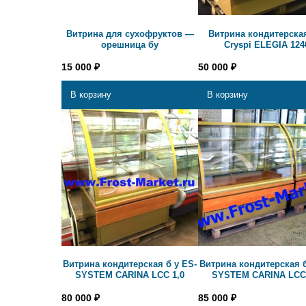
Витрина для сухофруктов —
Витрина кондитерская
орешница бу
Cryspi ELEGIA 124
15 000
₽
50 000
₽
В корзину
В корзину
Витрина кондитерская б у ES-
Витрина кондитерская б
SYSTEM CARINA LCC 1,0
SYSTEM CARINA LCC 
80 000
₽
85 000
₽