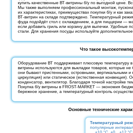
купить качественные ВТ-витрины б/у по выгодной цене. В
Мы также выполняем профессиональный монтаж, пусконала
их характеристиках, преимуществах покупки б/у и как зак
ВТ-витрин на складе подтверждено. Температурный режим
фуда подойдёт стол с охлаждением, а для пиццерии — ма
если добавить гриль или корзину для выпечки. Удобные 
стали. Для хранения посуды используйте дополнительное
Что такое высокотемпе
Оборудование ВТ поддерживает плюсовую температуру в 
витрины используются для выкладки товаров, которые не 
они бывают пристенными, островными, вертикальными и 
циркуляция) или статическое (естественная конвекция). 
конденсатор, вентилятор. Благодаря точной настройке т
Покупка б/у витрины в FROST-MARKET — экономия бюджет
бережное хранение, а температурный контроль осуществл
Основные технические хара
Температурный реж
популярные интерва
+10 °C, +0…+12 °C