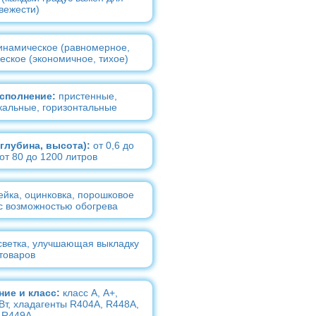
вежести)
намическое (равномерное,
еское (экономичное, тихое)
сполнение:
пристенные,
кальные, горизонтальные
глубина, высота):
от 0,6 до
от 80 до 1200 литров
йка, оцинковка, порошковое
 с возможностью обогрева
ветка, улучшающая выкладку
товаров
ие и класс:
класс А, А+,
Вт, хладагенты R404A, R448A,
R449A