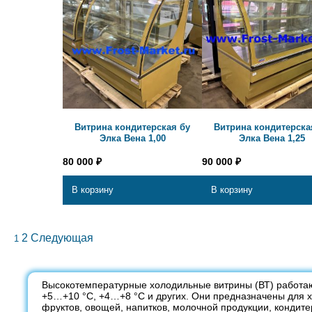
Витрина кондитерская бу
Витрина кондитерска
Элка Вена 1,00
Элка Вена 1,25
80 000
₽
90 000
₽
В корзину
В корзину
2
Следующая
1
Высокотемпературные холодильные витрины (ВТ) работают 
+5…+10 °C, +4…+8 °C и других. Они предназначены для х
фруктов, овощей, напитков, молочной продукции, конди