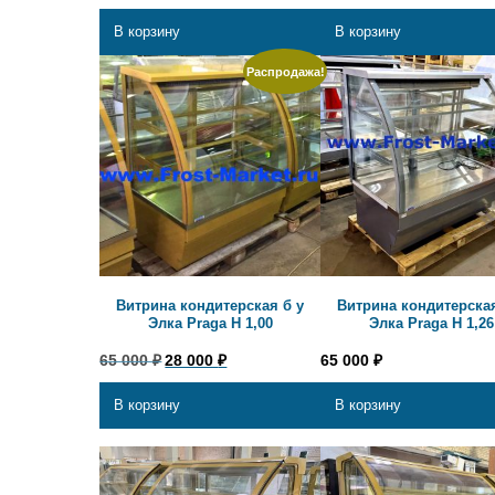
В корзину
В корзину
Распродажа!
Витрина кондитерская б у
Витрина кондитерская
Элка Praga H 1,00
Элка Praga H 1,26
Первоначальная
Текущая
65 000
₽
28 000
₽
65 000
₽
цена
цена:
составляла
28
В корзину
В корзину
65
000 ₽.
000 ₽.