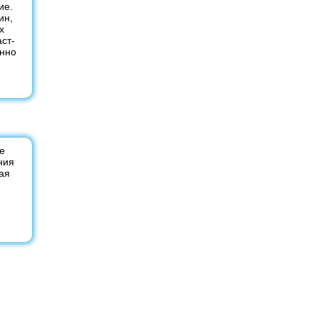
ие.
ин,
х
ст-
енно
е
ния
ая