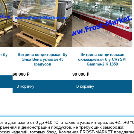
я бу
Витрина кондитерская бу
Витрина кондитерская
Элка Вена угловая 45
охлаждаемая б у CRYSPI
градусов
Gamma-2 K 1350
60 000
₽
30 000
₽
В корзину
В корзину
в диапазоне от 0 до +10 °C, а также в узких интервалах +2…+8 °C
ранения и демонстрации продуктов, не требующих заморозки:
терских изделий, готовых блюд. Компания FROST-MARKET предлага