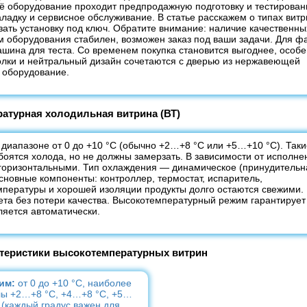
сё оборудование проходит предпродажную подготовку и тестирован
дку и сервисное обслуживание. В статье расскажем о типах витр
азать установку под ключ. Обратите внимание: наличие качественны
 оборудования стабилен, возможен заказ под ваши задачи. Для фа
шина для теста. Со временем покупка становится выгоднее, особ
полки и нейтральный дизайн сочетаются с дверью из нержавеющей
 оборудование.
ратурная холодильная витрина (ВТ)
диапазоне от 0 до +10 °C (обычно +2…+8 °C или +5…+10 °C). Таки
боятся холода, но не должны замерзать. В зависимости от исполне
горизонтальными. Тип охлаждения — динамическое (принудительн
Основные компоненты: контроллер, термостат, испаритель,
емпературы и хорошей изоляции продукты долго остаются свежими.
а без потери качества. Высокотемпературный режим гарантирует
яется автоматически.
ктеристики высокотемпературных витрин
им:
от 0 до +10 °C, наиболее
лы +2…+8 °C, +4…+8 °C, +5…
 (каждый градус важен для