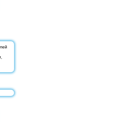
алей
,