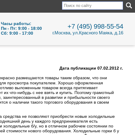
Часы работы:
+7 (495) 998-55-54
Пн - Пт: 9:00 - 18:00
г.Москва, ул.Красного Маяка, д.16
Сб: 9:00 - 17:00
Дата публикации 07.02.2012 г.
красно размещаются товары таким образом, что они
для просмотра покупателем. Хорошо оформленная
ботливо выложенным товаром всегда притягивает
т их что-нибудь с нее взять и купить. Поэтому грамотный
и, заинтересованный в развитии и прибыльности своего
ится о наличии такого торгового оборудования в своем
да средства не позволяют приобрести новые холодильные
егодняшний день у каждого предпринимателя есть
ки холодильные б/у, но в отличном рабочем состоянии по
ей стоимости нового оборудования. Холодильные горки б у