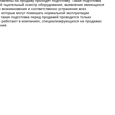
тавлены на продажу проходят подготовку. Такая подготовка
ой тщательный осмотр оборудования, выявление имеющихся
х возникновения и соответственно устранение всех
 которые могут помешать нормальной эксплуатации
 такая подготовка перед продажей проводится только
е работают в компаниях, специализирующихся на продажах
ания.