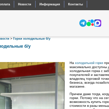
оплата
Новости
Информация
Контакты
>
вости
Горки холодильные б/у
лодильные б/у
На
пре
холодильной горке
максимально доступны 
холодильная горка с за
покупателей и заставляе
владелец торговой точк
бизнеса, всегда позабот
магазине.
Причем даже тогда, ког
горки. Потому что на с
возможность купить гор
стоимости в разы меньш