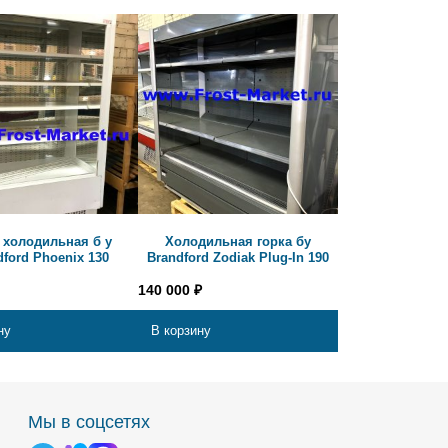
 холодильная б у
Холодильная горка бу
dford Phoenix 130
Brandford Zodiak Plug-In 190
140 000
₽
ну
В корзину
Мы в соцсетях