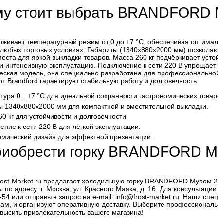
у стоит выбрать BRANDFORD 
рживает температурный режим от 0 до +7 °C, обеспечивая оптимал
 любых торговых условиях. Габариты (1340х880х2000 мм) позволяю
еста для яркой выкладки товаров. Масса 260 кг подчёркивает усто
и интенсивную эксплуатацию. Подключение к сети 220 В упрощает у
еская модель, она специально разработана для профессиональной
т Brandford гарантирует стабильную работу и долговечность.
тура 0…+7 °C для идеальной сохранности гастрономических товар
ы 1340х880х2000 мм для компактной и вместительной выкладки.
0 кг для устойчивости и долговечности.
ние к сети 220 В для лёгкой эксплуатации.
омический дизайн для эффектной презентации.
риобрести горку BRANDFORD М
ost-Market.ru предлагает холодильную горку BRANDFORD Муром 2 1
 по адресу: г. Москва, ул. Красного Маяка, д. 16. Для консультац
-54 или отправьте запрос на e-mail: info@frost-market.ru. Наши с
ам, и организуют оперативную доставку. Выберите профессиональн
овысить привлекательность вашего магазина!