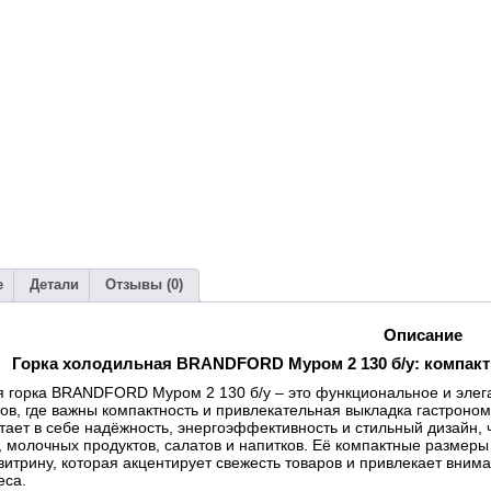
е
Детали
Отзывы (0)
Описание
Горка холодильная BRANDFORD Муром 2 130 б/у: компак
 горка BRANDFORD Муром 2 130 б/у – это функциональное и элега
ов, где важны компактность и привлекательная выкладка гастроном
тает в себе надёжность, энергоэффективность и стильный дизайн,
, молочных продуктов, салатов и напитков. Её компактные размеры
итрину, которая акцентирует свежесть товаров и привлекает вни
еса.