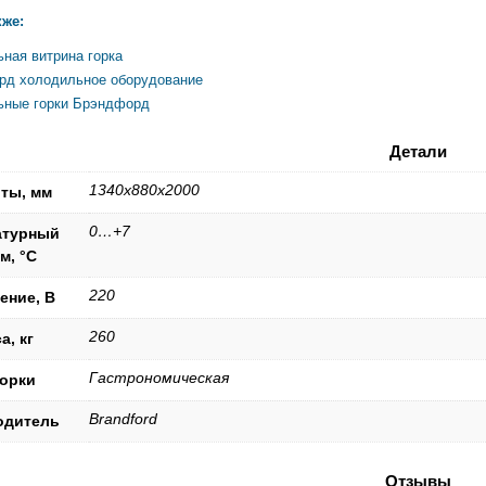
кже:
ная витрина горка
д холодильное оборудование
ьные горки Брэндфорд
Детали
1340х880х2000
ты, мм
0…+7
атурный
м, °C
220
ение, В
260
а, кг
Гастрономическая
горки
Brandford
одитель
Отзывы