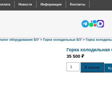
оплата
Новости
Информация
Контакты
>
>
талог оборудования Б/У
Горки холодильные Б/У
Горка холодиль
Горка холодильная
35 500
₽
Количество
В корзину
товара
Ку
Горка
холодильная
б
у
BRANDFORD
Муром
2
130