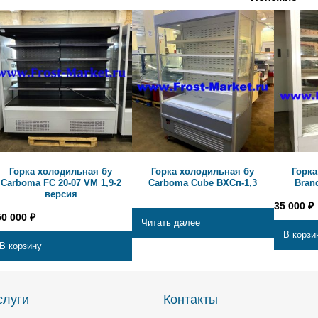
Горка холодильная бу
Горка холодильная бу
Горка
Carboma FC 20-07 VM 1,9-2
Carboma Cube ВХСп-1,3
Bran
версия
35 000
₽
50 000
₽
Читать далее
В корзи
В корзину
слуги
Контакты