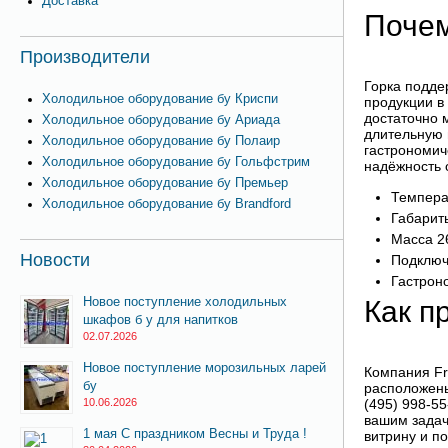
Доставка
Почем
Производители
Горка подде
Холодильное оборудование бу Криспи
продукции в
достаточно м
Холодильное оборудование бу Ариада
длительную 
Холодильное оборудование бу Полаир
гастрономич
Холодильное оборудование бу Гольфстрим
надёжность о
Холодильное оборудование бу Премьер
Темпера
Холодильное оборудование бу Brandford
Габарит
Масса 26
Новости
Подключе
Гастрон
Новое поступление холодильных
Как п
шкафов б у для напитков
02.07.2026
Новое поступление морозильных ларей
Компания Fr
бу
расположены
10.06.2026
(495) 998-55
вашим задач
1 мая С праздником Весны и Труда !
витрину и п