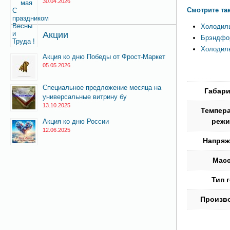
30.04.2026
Смотрите та
Холодиль
Акции
Брэндфор
Холодил
Акция ко дню Победы от Фрост-Маркет
05.05.2026
Специальное предложение месяца на
Габари
универсальные витрину бу
13.10.2025
Темпер
режи
Акция ко дню России
12.06.2025
Напряж
Масс
Тип 
Произв