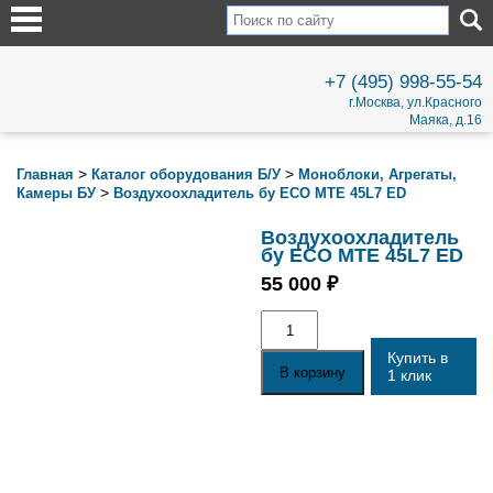
+7 (495) 998-55-54
г.Москва, ул.Красного
Маяка, д.16
>
>
Главная
Каталог оборудования Б/У
Моноблоки, Агрегаты,
>
Камеры БУ
Воздухоохладитель бу ECO MTE 45L7 ED
Воздухоохладитель
бу ECO MTE 45L7 ED
55 000
₽
Количество
товара
Воздухоохладитель
Купить в
бу
В корзину
1 клик
ECO
MTE
45L7
ED