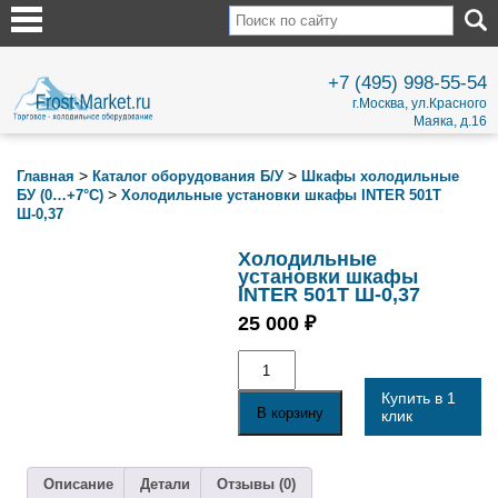
+7 (495) 998-55-54
г.Москва, ул.Красного
Маяка, д.16
>
>
Главная
Каталог оборудования Б/У
Шкафы холодильные
>
БУ (0…+7°С)
Холодильные установки шкафы INTER 501Т
Ш-0,37
Холодильные
установки шкафы
INTER 501Т Ш-0,37
25 000
₽
Количество
товара
Холодильные
Купить в 1
установки
В корзину
клик
шкафы
INTER
501Т
Ш-0,37
Описание
Детали
Отзывы (0)