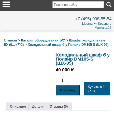
+7 (495) 998-55-54
г.Москва, ул.Красного
Маяка, д.16
>
>
Главная
Каталог оборудования Б/У
Шкафы холодильные
>
БУ (0…+7°С)
Холодильный шкаф б у Полаир DM105-S (ШХ-05)
Холодильный шкаф б у
Полаир DM105-S
(ШХ-05)
40 000
₽
Количество
товара
Холодильный
Купить в 1
шкаф
В корзину
клик
б
у
Полаир
DM105-
Описание
Детали
Отзывы (0)
S