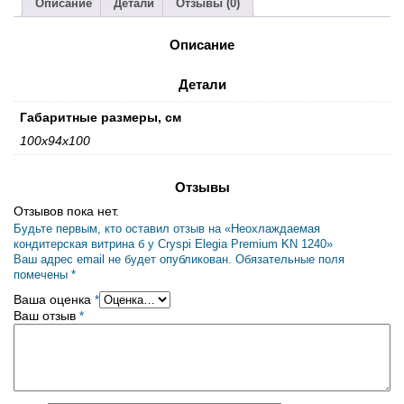
Cryspi
Описание
Детали
Отзывы (0)
Elegia
Premium
Описание
KN
1240
Детали
Габаритные размеры, см
100х94х100
Отзывы
Отзывов пока нет.
Будьте первым, кто оставил отзыв на «Неохлаждаемая
кондитерская витрина б у Cryspi Elegia Premium KN 1240»
Ваш адрес email не будет опубликован.
Обязательные поля
помечены
*
Ваша оценка
*
Ваш отзыв
*