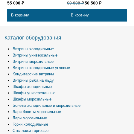
Первоначальная
Текущая
55 000
₽
60 000
₽
50 500
₽
цена
цена:
составляла
50
В корзину
В корзину
60
500 ₽.
000 ₽.
Каталог оборудования
Витрины холодильные
Витрины универсальные
Витрины морозильные
Витрины холодильные угловые
Кондитерские витрины
Витрины рыба на льду
Шкафы холодильные
Шкафы универсальные
Шкафы морозильные
Бонеты холодильные и морозильные
Лари-бонеты морозильные
Лари морозильные
Горки холодильные
Стеллажи торговые