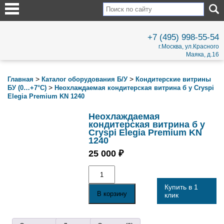
+7 (495) 998-55-54
г.Москва, ул.Красного
Маяка, д.16
>
>
Главная
Каталог оборудования Б/У
Кондитерские витрины
>
БУ (0…+7°С)
Неохлаждаемая кондитерская витрина б у Cryspi
Elegia Premium KN 1240
Неохлаждаемая
кондитерская витрина б у
Cryspi Elegia Premium KN
1240
25 000
₽
Количество
товара
Неохлаждаемая
Купить в 1
кондитерская
В корзину
клик
витрина
б
у