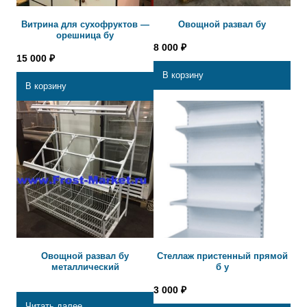
Витрина для сухофруктов —
Овощной развал бу
орешница бу
8 000
₽
15 000
₽
В корзину
В корзину
Овощной развал бу
Стеллаж пристенный прямой
металлический
б у
3 000
₽
Читать далее