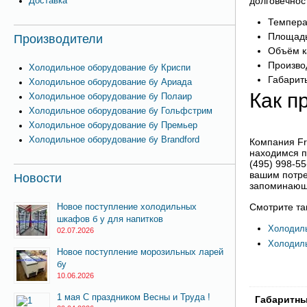
Доставка
долговечнос
Темпера
Площадь
Производители
Объём к
Произво
Холодильное оборудование бу Криспи
Габарит
Холодильное оборудование бу Ариада
Как п
Холодильное оборудование бу Полаир
Холодильное оборудование бу Гольфстрим
Холодильное оборудование бу Премьер
Холодильное оборудование бу Brandford
Компания Fr
находимся по
(495) 998-55
вашим потре
Новости
запоминающу
Новое поступление холодильных
Смотрите та
шкафов б у для напитков
Холодиль
02.07.2026
Холодиль
Новое поступление морозильных ларей
бу
10.06.2026
1 мая С праздником Весны и Труда !
Габаритн