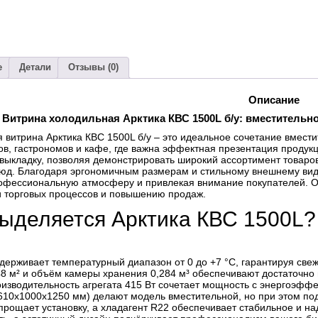
е
Детали
Отзывы (0)
Описание
Витрина холодильная Арктика КВС 1500L б/у: вместительн
 витрина Арктика КВС 1500L б/у – это идеальное сочетание вмести
ов, гастрономов и кафе, где важна эффектная презентация продук
выкладку, позволяя демонстрировать широкий ассортимент товаров
люд. Благодаря эргономичным размерам и стильному внешнему виду,
офессиональную атмосферу и привлекая внимание покупателей. О
 торговых процессов и повышению продаж.
ыделяется Арктика КВС 1500L?
держивает температурный диапазон от 0 до +7 °C, гарантируя свеж
48 м² и объём камеры хранения 0,284 м³ обеспечивают достаточно 
оизводительность агрегата 415 Вт сочетает мощность с энергоэффе
610х1000х1250 мм) делают модель вместительной, но при этом п
упрощает установку, а хладагент R22 обеспечивает стабильное и н