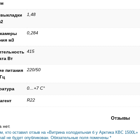
мм
1,48
 выкладки
м2
0,284
 камеры
ния м3
415
ительность
ата Вт
220/50
ие питания
/Гц
0…+7 С°
ратура
R22
агент
Отзывы
 нет.
м, кто оставил отзыв на «Витрина холодильная б у Арктика КВС 1500L»
ail не будет опубликован.
Обязательные поля помечены
*