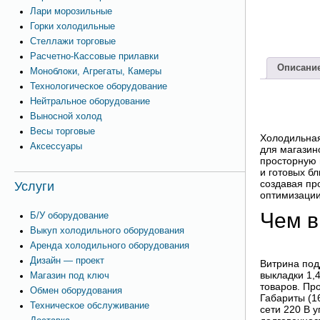
Лари морозильные
Горки холодильные
Стеллажи торговые
Расчетно-Кассовые прилавки
Описани
Моноблоки, Агрегаты, Камеры
Технологическое оборудование
Нейтральное оборудование
Выносной холод
Весы торговые
Холодильная
Аксессуары
для магазин
просторную 
и готовых б
создавая пр
Услуги
оптимизации
Чем в
Б/У оборудование
Выкуп холодильного оборудования
Аренда холодильного оборудования
Дизайн — проект
Витрина под
выкладки 1,
Магазин под ключ
товаров. Пр
Обмен оборудования
Габариты (1
Техническое обслуживание
сети 220 В 