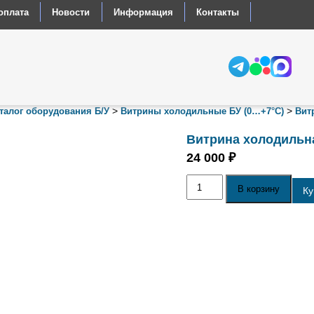
оплата
Новости
Информация
Контакты
>
>
талог оборудования Б/У
Витрины холодильные БУ (0…+7°С)
Вит
Витрина холодильна
24 000
₽
Количество
В корзину
товара
Ку
Витрина
холодильная
б
у
Арктика
КВС
1500L