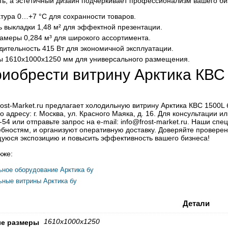
ть, а эстетичный дизайн подчёркивает профессионализм вашего би
тура 0…+7 °C для сохранности товаров.
 выкладки 1,48 м² для эффектной презентации.
амеры 0,284 м³ для широкого ассортимента.
дительность 415 Вт для экономичной эксплуатации.
ы 1610х1000х1250 мм для универсального размещения.
риобрести витрину Арктика КВС
ost-Market.ru предлагает холодильную витрину Арктика КВС 1500L б
 адресу: г. Москва, ул. Красного Маяка, д. 16. Для консультации
-54 или отправьте запрос на e-mail: info@frost-market.ru. Наши с
бностям, и организуют оперативную доставку. Доверяйте проверенно
юся экспозицию и повысить эффективность вашего бизнеса!
кже:
ное оборудование Арктика бу
ные витрины Арктика бу
Детали
1610х1000х1250
ые размеры