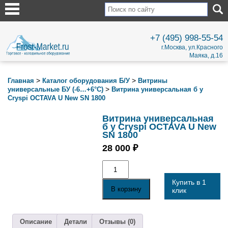
+7 (495) 998-55-54
г.Москва, ул.Красного
Маяка, д.16
>
>
Главная
Каталог оборудования Б/У
Витрины
>
универсальные БУ (-6…+6°С)
Витрина универсальная б у
Cryspi OCTAVA U New SN 1800
Витрина универсальная
б у Cryspi OCTAVA U New
SN 1800
28 000
₽
Количество
товара
Витрина
Купить в 1
универсальная
В корзину
клик
б
у
Cryspi
OCTAVA
Описание
Детали
Отзывы (0)