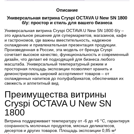
U
New
Описание
SN
1800
Универсальная витрина Cryspi OCTAVA U New SN 1800
б/у: простор и стиль для вашего бизнеса
Универсальная витрина Cryspi OCTAVA U New SN 1800 б/у –
это идеальное решение для супермаркетов, магазинов, кафе
и гастрономов, где важны вместительность, надежное
охлаждение и привлекательная презентация продукции.
Произведенная в России, эта модель от бренда Cryspi
сочетает высокое качество, функциональность и современный
дизайн, что делает её подходящей для бизнеса любого
масштаба. Универсальный температурный режим и
просторная площадь экспозиции позволяют хранить и
демонстрировать широкий ассортимент товаров – от
охлажденных напитков до полуфабрикатов, обеспечивая их
свежесть и аппетитный вид.
Преимущества витрины
Cryspi OCTAVA U New SN
1800
Витрина поддерживает температуру от -6 до +6 °C, гарантируя
сохранность молочных продуктов, мясных деликатесов,
десертов и других товаров. Площадь экспозиции 0,85 м²