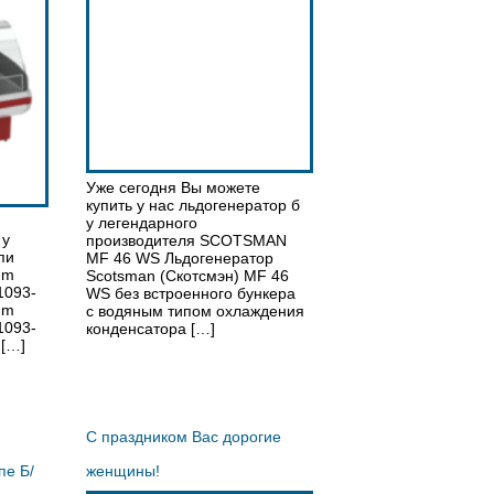
Уже сегодня Вы можете
купить у нас льдогенератор б
у легендарного
 у
производителя SCOTSMAN
пи
MF 46 WS Льдогенератор
 m
Scotsman (Скотсмэн) MF 46
-1093-
WS без встроенного бункера
 m
с водяным типом охлаждения
-1093-
конденсатора […]
[…]
С праздником Вас дорогие
пе Б/
женщины!