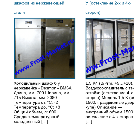
шкафов из нержавеющей
У (остекление 2-х и 4-х
стали
сторон)
Холодильный шкаф б у
1,5 K4 (B/Prm, +5…+10),
нержавейка «Desmon» BM6A
Воздухоохладитель с тэ
Длина, мм: 700 Ширина, мм:
оттайки (остекление 4-х
715 Высота, мм: 2080
сторон) Модель 1,5 K (
Температура от, °С: -2
1500л, раздвижные двер
Температура до, °С: +8
купе) Описание —
Общий объем, л: 600
внутренний объем 1500
Среднетемпературный
остекление с 4-х сторо
холодильный […]
[…]