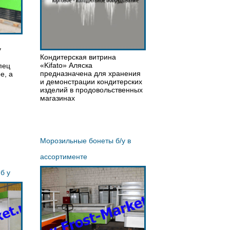
у
Кондитерская витрина
«Kifato» Аляска
пец
предназначена для хранения
е, а
и демонстрации кондитерских
изделий в продовольственных
магазинах
Морозильные бонеты б/у в
ассортименте
б у