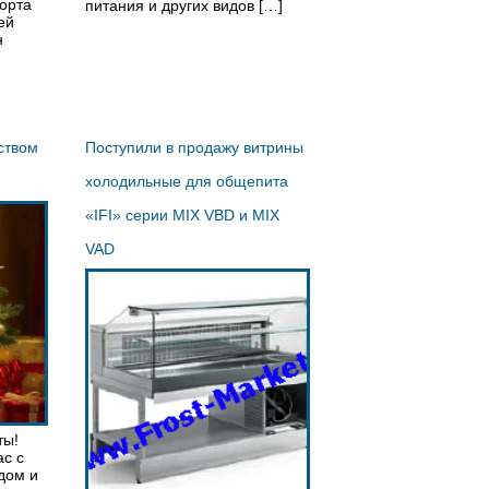
орта
питания и других видов […]
ей
н
ством
Поступили в продажу витрины
холодильные для общепита
«IFI» серии MIX VBD и MIX
VAD
ты!
ас с
дом и