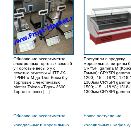
Обновление ассортимента
Поступили в продажу
электронных торговых весов б
морозильные витрины б
у Торговые весы б у с
CRYSPI gamma M (Крис
печатью этикетки «ШТРИХ-
Гамма): CRYSPI gamma
ПРИНТ» М до 15кг. Весы б у
1200; -15.. -18 ºС; 1218
Торговые с чекопечатью
1300мм CRYSPI gamma
Mettler Toledo «Tiger» 3600
1500; -15.. -18 ºС; 1518
Торговые весы […]
1300мм CRYSPI gamma 
Обновление ассортимента
Новое поступление
холодильных и морозильных
холодильных шкафов ку