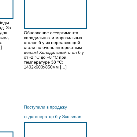
беды
ад. За
 для
Обновление ассортимента
льно,
холодильных и морозильных
ь
столов б у из нержавеющей
]
стали по очень интерестным
ценам! Холодильный стол б у
от -2 °С до +8 °С при
температуре 38 °С;
1492х600х850мм […]
Поступили в продажу
льдогенератор б у Scotsman