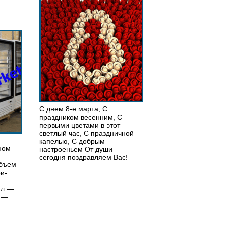
С днем 8-е марта, С
праздником весенним, С
первыми цветами в этот
светлый час, С праздничной
капелью, С добрым
ном
настроеньем От души
сегодня поздравляем Вас!
объем
и-
 л —
н —