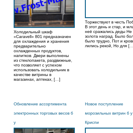
Торжествуют в честь По
В этот день и стар, и мл
неё сражались деды Не
Холодильный шкаф
золота наград. Было бо
«Caravell» 801 предназначен
было трудно, Пот и кров
для охлаждения и хранения
лились рекой, Но для […
предварительно
охлажденных продуктов,
напитков. Двери выполнены
из стеклопакета, раздвижные,
что позволяет с успехом
использовать холодильник в
качестве витрины в
магазинах, аптеках, […]
Обновление ассортимента
Новое поступление
электронных торговых весов б
морозильных витрин б у
у
Криспи