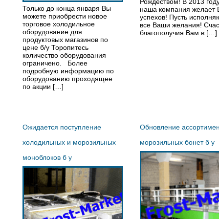
Рождеством! В 2013 год
Только до конца января Вы
наша компания желает 
можете приобрести новое
успехов! Пусть исполня
торговое холодильное
все Ваши желания! Счас
оборудование для
благополучия Вам в […]
продуктовых магазинов по
цене б/у Торопитесь
количество оборудования
ограничено. Более
подробную информацию по
оборудованию проходящее
по акции […]
Ожидается поступление
Обновление ассортиме
холодильных и морозильных
морозильных бонет б у
моноблоков б у